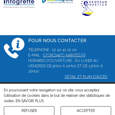
POUR NOUS CONTACTER
TÉLÉPHONE : 02 40 41 02 00
E-MAIL :
GTCRCS@TC-NANTES.FR
HORAIRES D'OUVERTURE : DU LUNDI AU
VENDREDI DE 9H00 À 12H00 ET DE 13H00 À
16H00
DÉTAIL ET PLAN D'ACCÈS
En poursuivant votre navigation sur ce site, vous acceptez
© 2026, Greffe du tribunal de commerce de Nantes -
Mentions
l’utilisation de cookies dans le but de réaliser des statistiques de
légales
-
Contact
-
Gestion des cookies
-
Politique de
visites.
EN SAVOIR PLUS
confidentialité et de cookies
Version : 1.8.1
REFUSER
ACCEPTER