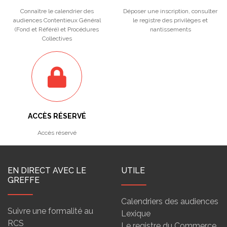
Connaître le calendrier des
Déposer une inscription, consulter
audiences Contentieux Général
le registre des privilèges et
(Fond et Référé) et Procédures
nantissements
Collectives
ACCÈS RÉSERVÉ
Accès réservé
EN DIRECT AVEC LE
UTILE
GREFFE
Calendriers des audiences
Suivre une formalité au
Lexique
RCS
Le registre du Commerce