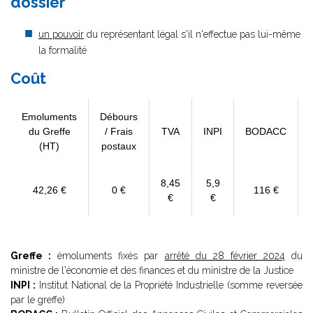
dossier
un pouvoir
du représentant légal s'il n'effectue pas lui-même
la formalité
Coût
Emoluments
Débours
du Greffe
/ Frais
TVA
INPI
BODACC
(HT)
postaux
8,45
5,9
42,26 €
0 €
116 €
€
€
Greffe :
émoluments fixés par
arrêté du 28 février 2024
du
ministre de l'économie et des finances et du ministre de la Justice
INPI :
Institut National de la Propriété Industrielle (somme reversée
par le greffe)