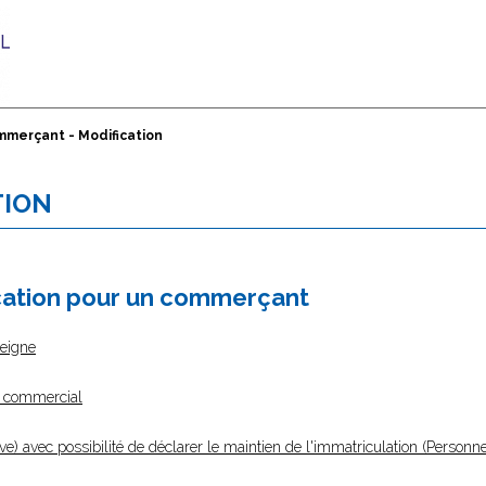
merçant - Modification
TION
ication pour un commerçant
seigne
m commercial
tive) avec possibilité de déclarer le maintien de l'immatriculation (Person