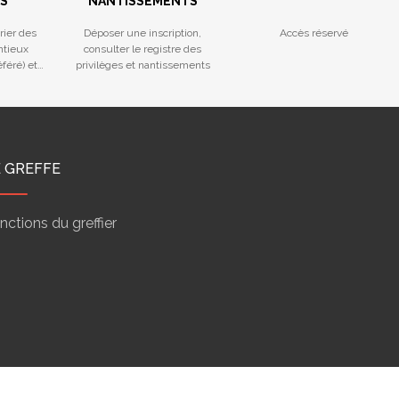
S
NANTISSEMENTS
rier des
Déposer une inscription,
Accès réservé
ntieux
consulter le registre des
féré) et
privilèges et nantissements
ctives
E GREFFE
nctions du greffier