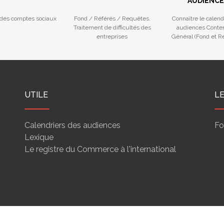
AUDIENCE
des comptes sociaux
Fond / Référés / Requêtes.
Connaître le calend
Traitement de difficultés des
audiences Conte
entreprises
Général (Fond et Ré
Procédures Colle
UTILE
L
Calendriers des audiences
Fo
Lexique
Le registre du Commerce à l'international