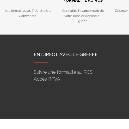
FORMALITÉ AU RCS
Vos formalités au Registre du
Connaître l'avancement de
Déposer 
Commerce
votre dossier déposé au
greffe
EN DIRECT AVEC LE GREFFE
Suivre une formalité au RCS
Accès RPVA