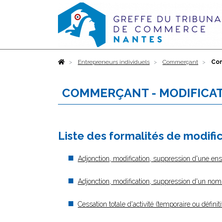
Accueil
Entrepreneurs individuels
Commerçant
Com
COMMERÇANT - MODIFICA
Liste des formalités de modif
Adjonction, modification, suppression d'une en
Adjonction, modification, suppression d'un no
Cessation totale d'activité (temporaire ou défini