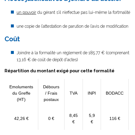
un pouvoir
du gérant s’il n’effectue pas lui-même la fortmalité
une copie de l’attestation de parution de l’avis de modification
Coût
Joindre à la formalité un règlement de
185.77 € (comprenant
13,16 € de coût de dépôt d'actes)
Répartition du montant exigé pour cette formalité
Emoluments
Débours
du Greffe
/ Frais
TVA
INPI
BODACC
(HT)
postaux
8,45
5,9
42,26 €
0 €
116 €
€
€