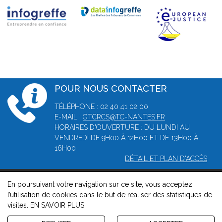
POUR NOUS CONTACTER
TÉLÉPHONE : 02 40 41 02 00
E-MAIL :
GTCRCS@TC-NANTES.FR
HORAIRES D'OUVERTURE : DU LUNDI AU
VENDREDI DE 9H00 À 12H00 ET DE 13H00 À
16H00
DÉTAIL ET PLAN D'ACCÈS
En poursuivant votre navigation sur ce site, vous acceptez
© 2026, Greffe du tribunal de commerce de Nantes -
Mentions
l’utilisation de cookies dans le but de réaliser des statistiques de
légales
-
Contact
-
Gestion des cookies
-
Politique de
visites.
EN SAVOIR PLUS
confidentialité et de cookies
Version : 1.8.1