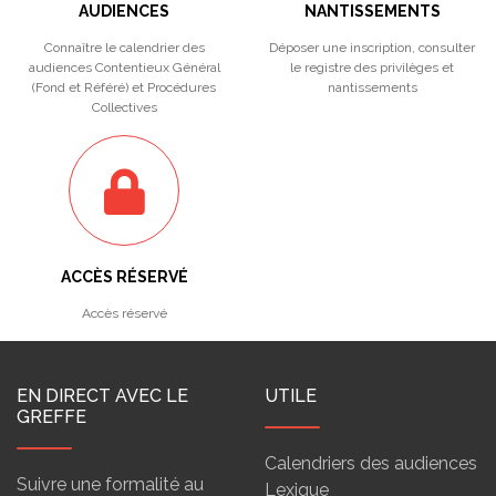
AUDIENCES
NANTISSEMENTS
Connaître le calendrier des
Déposer une inscription, consulter
audiences Contentieux Général
le registre des privilèges et
(Fond et Référé) et Procédures
nantissements
Collectives
ACCÈS RÉSERVÉ
Accès réservé
EN DIRECT AVEC LE
UTILE
GREFFE
Calendriers des audiences
Suivre une formalité au
Lexique