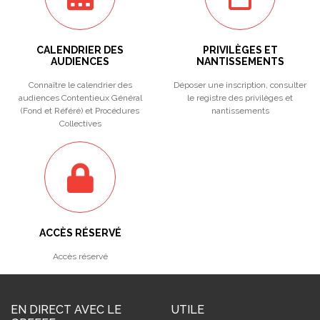
CALENDRIER DES
PRIVILÈGES ET
AUDIENCES
NANTISSEMENTS
Connaître le calendrier des
Déposer une inscription, consulter
audiences Contentieux Général
le registre des privilèges et
(Fond et Référé) et Procédures
nantissements
Collectives
ACCÈS RÉSERVÉ
Accès réservé
EN DIRECT AVEC LE
UTILE