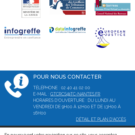
POUR NOUS CONTACTER
TÉLÉPHONE : 02 40 41 02 00
E-MAIL :
GTCRCS@TC-NANTES.FR
HORAIRES D'OUVERTURE : DU LUNDI AU
VENDREDI DE 9H00 À 12H00 ET DE 13H00 À
16H00
DÉTAIL ET PLAN D'ACCÈS