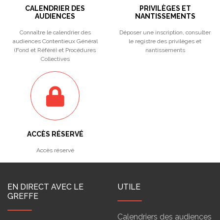
CALENDRIER DES
PRIVILÈGES ET
AUDIENCES
NANTISSEMENTS
Connaître le calendrier des
Déposer une inscription, consulter
audiences Contentieux Général
le registre des privilèges et
(Fond et Référé) et Procédures
nantissements
Collectives
ACCÈS RÉSERVÉ
Accès réservé
EN DIRECT AVEC LE
UTILE
GREFFE
Calendriers des audiences