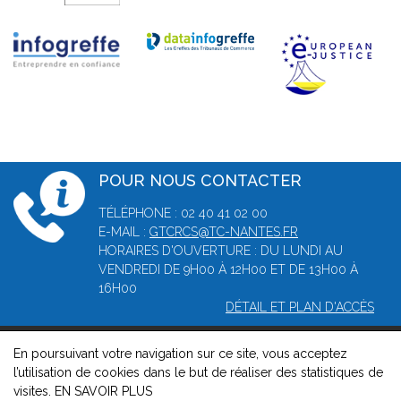
POUR NOUS CONTACTER
TÉLÉPHONE : 02 40 41 02 00
E-MAIL :
GTCRCS@TC-NANTES.FR
HORAIRES D'OUVERTURE : DU LUNDI AU
VENDREDI DE 9H00 À 12H00 ET DE 13H00 À
16H00
DÉTAIL ET PLAN D'ACCÈS
En poursuivant votre navigation sur ce site, vous acceptez
© 2026, Greffe du tribunal de commerce de Nantes -
Mentions
l’utilisation de cookies dans le but de réaliser des statistiques de
légales
-
Contact
-
Gestion des cookies
-
Politique de
visites.
EN SAVOIR PLUS
confidentialité et de cookies