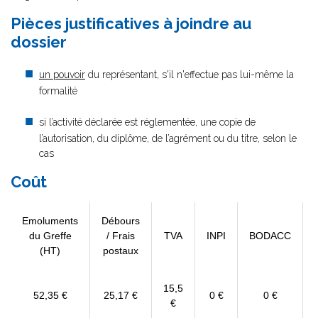
Pièces justificatives à joindre au
dossier
un pouvoir
du représentant, s'il n'effectue pas lui-même la
formalité
si l’activité déclarée est réglementée, une copie de
l’autorisation, du diplôme, de l’agrément ou du titre, selon le
cas
Coût
Emoluments
Débours
du Greffe
/ Frais
TVA
INPI
BODACC
(HT)
postaux
15,5
52,35 €
25,17 €
0 €
0 €
€