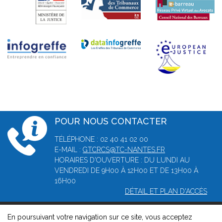
POUR NOUS CONTACTER
TÉLÉPHONE : 02 40 41 02 00
E-MAIL :
GTCRCS@TC-NANTES.FR
HORAIRES D'OUVERTURE : DU LUNDI AU
VENDREDI DE 9H00 À 12H00 ET DE 13H00 À
16H00
DÉTAIL ET PLAN D'ACCÈS
En poursuivant votre navigation sur ce site, vous acceptez
© 2026, Greffe du tribunal de commerce de Nantes -
Mentions