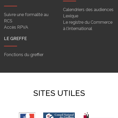
Calendriers des audiences
Suivre une formalité au
Lexique
RCS
Le registre du Commerce
Accès RPVA
à l'international
LE GREFFE
Fonctions du greffier
SITES UTILES