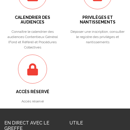
CALENDRIER DES
PRIVILÈGES ET
AUDIENCES
NANTISSEMENTS
Connaître le calendrier des
Déposer une inscription, consulter
audiences Contentieux Général
le registre des privilèges et
(Fond et Référé) et Procédures
nantissements
Collectives
ACCÈS RÉSERVÉ
Accès réservé
EN DIRECT AVEC LE
UTILE
GREFFE