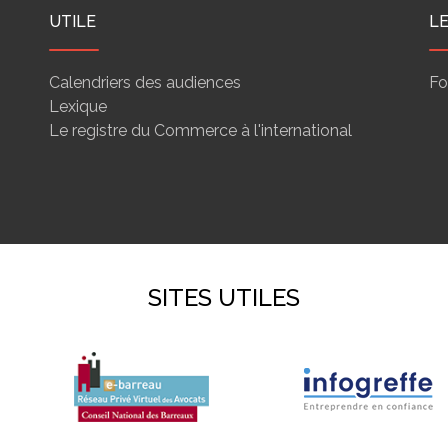
UTILE
L
Calendriers des audiences
Fo
Lexique
Le registre du Commerce à l'international
SITES UTILES