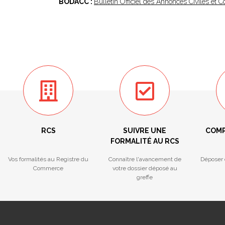
BODACC :
Bulletin Officiel des Annonces Civiles et
RCS
SUIVRE UNE
COMP
FORMALITÉ AU RCS
Vos formalités au Registre du
Connaître l'avancement de
Déposer 
Commerce
votre dossier déposé au
greffe