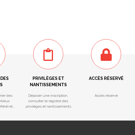
 DES
PRIVILÈGES ET
ACCÈS RÉSERVÉ
S
NANTISSEMENTS
rier des
Déposer une inscription,
Accès réservé
ntieux
consulter le registre des
féré) et
privilèges et nantissements
ctives