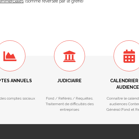
 Commerciales
(somme reversée par le greffe)
TES ANNUELS
JUDICIAIRE
CALENDRIER
AUDIENCE
des comptes sociaux
Fond / Référés / Requêtes.
Connaître le calend
Traitement de difficultés des
audiences Conte
entreprises
Général (Fond et Ré
Procédures Colle