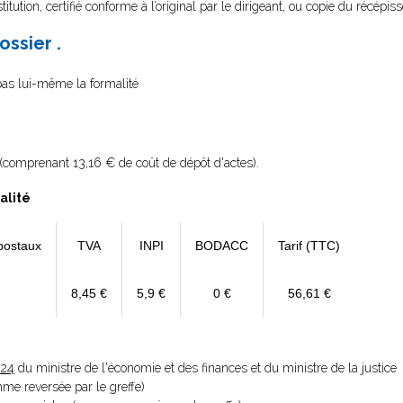
itution, certifié conforme à l’original par le dirigeant, ou copie du récépis
ossier .
 pas lui-même la formalité
(comprenant 13,16 € de coût de dépôt d'actes).
alité
postaux
TVA
INPI
BODACC
Tarif (TTC)
8,45 €
5,9 €
0 €
56,61 €
024
du ministre de l'économie et des finances et du ministre de la justice
omme reversée par le greffe)