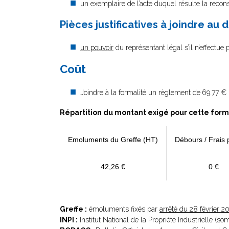
un exemplaire de l’acte duquel résulte la reconst
Pièces justificatives à joindre au d
un pouvoir
du représentant légal s’il n’effectue
Coût
Joindre à la formalité un règlement de
69.77 € 
Répartition du montant exigé pour cette form
Emoluments du Greffe (HT)
Débours / Frais 
42,26 €
0 €
Greffe :
émoluments fixés par
arrêté du 28 février 2
INPI :
Institut National de la Propriété Industrielle (s