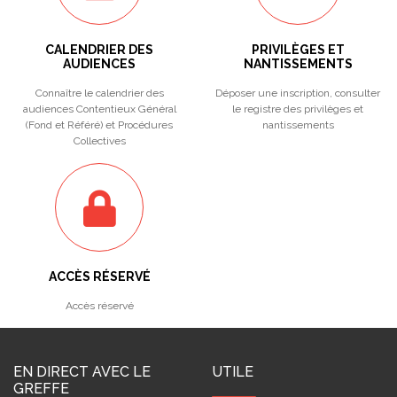
CALENDRIER DES
PRIVILÈGES ET
AUDIENCES
NANTISSEMENTS
Connaître le calendrier des
Déposer une inscription, consulter
audiences Contentieux Général
le registre des privilèges et
(Fond et Référé) et Procédures
nantissements
Collectives
ACCÈS RÉSERVÉ
Accès réservé
EN DIRECT AVEC LE
UTILE
GREFFE