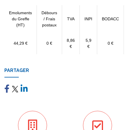
Emoluments
Débours
du Greffe
/ Frais
TVA
INPI
BODACC
(HT)
postaux
8,86
5,9
44,29 €
0 €
0 €
€
€
PARTAGER