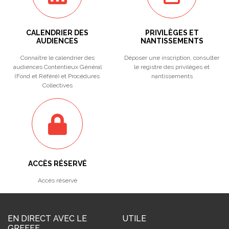
CALENDRIER DES
PRIVILÈGES ET
AUDIENCES
NANTISSEMENTS
Connaître le calendrier des
Déposer une inscription, consulter
audiences Contentieux Général
le registre des privilèges et
(Fond et Référé) et Procédures
nantissements
Collectives
ACCÈS RÉSERVÉ
Accès réservé
EN DIRECT AVEC LE
UTILE
GREFFE