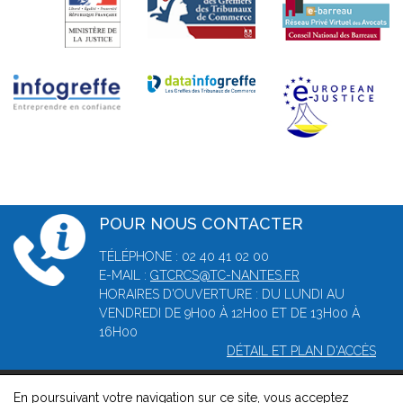
POUR NOUS CONTACTER
TÉLÉPHONE : 02 40 41 02 00
E-MAIL :
GTCRCS@TC-NANTES.FR
HORAIRES D'OUVERTURE : DU LUNDI AU
VENDREDI DE 9H00 À 12H00 ET DE 13H00 À
16H00
DÉTAIL ET PLAN D'ACCÈS
En poursuivant votre navigation sur ce site, vous acceptez