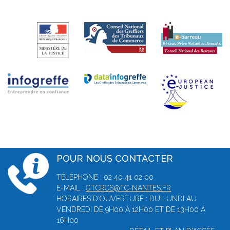
POUR NOUS CONTACTER
TÉLÉPHONE : 02 40 41 02 00
E-MAIL :
GTCRCS@TC-NANTES.FR
HORAIRES D'OUVERTURE : DU LUNDI AU
VENDREDI DE 9H00 À 12H00 ET DE 13H00 À
16H00