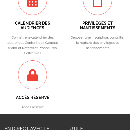
CALENDRIER DES
PRIVILÈGES ET
AUDIENCES
NANTISSEMENTS
Connaître le calendrier des
Déposer une inscription, consulter
audiences Contentieux Général
le registre des privilèges et
(Fond et Référé) et Procédures
nantissements
Collectives
ACCÈS RÉSERVÉ
Accès réservé
EN DIRECT AVEC LE
UTILE