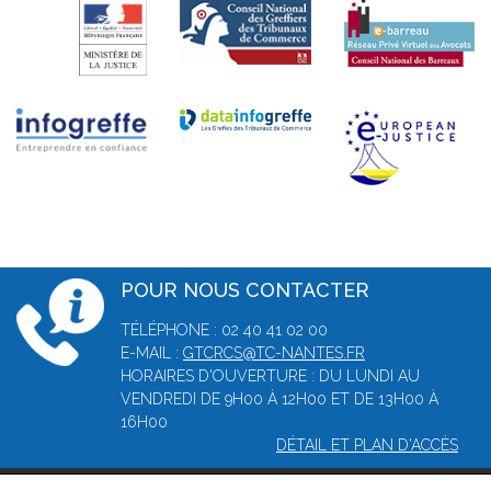
POUR NOUS CONTACTER
TÉLÉPHONE : 02 40 41 02 00
E-MAIL :
GTCRCS@TC-NANTES.FR
HORAIRES D'OUVERTURE : DU LUNDI AU
VENDREDI DE 9H00 À 12H00 ET DE 13H00 À
16H00
DÉTAIL ET PLAN D'ACCÈS