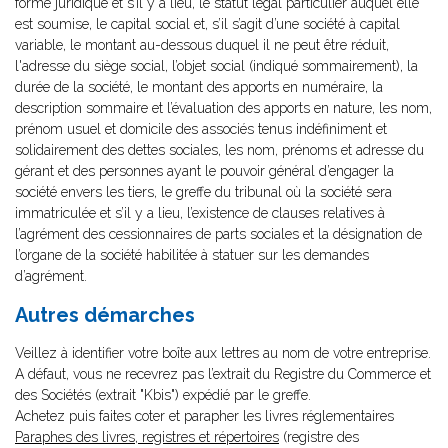
forme juridique et s’il y a lieu, le statut légal particulier auquel elle
est soumise, le capital social et, s’il s’agit d’une société à capital
variable, le montant au-dessous duquel il ne peut être réduit,
l'adresse du siège social, l’objet social (indiqué sommairement), la
durée de la société, le montant des apports en numéraire, la
description sommaire et l’évaluation des apports en nature, les nom,
prénom usuel et domicile des associés tenus indéfiniment et
solidairement des dettes sociales, les nom, prénoms et adresse du
gérant et des personnes ayant le pouvoir général d’engager la
société envers les tiers, le greffe du tribunal où la société sera
immatriculée et s’il y a lieu, l’existence de clauses relatives à
l’agrément des cessionnaires de parts sociales et la désignation de
l’organe de la société habilitée à statuer sur les demandes
d’agrément.
Autres démarches
Veillez à identifier votre boîte aux lettres au nom de votre entreprise.
A défaut, vous ne recevrez pas l’extrait du Registre du Commerce et
des Sociétés (extrait "Kbis") expédié par le greffe.
Achetez puis faites coter et parapher les livres réglementaires
Paraphes des livres, registres et répertoires
(registre des