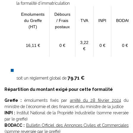
la formalité d’immatriculation
Emoluments
Débours
du Greffe
/ Frais
TVA
INPI
BODAC
(HT)
postaux
3,22
16,11 €
0 €
0 €
0 €
€
79.71 €
soit un règlement global de
Répartition du montant exigé pour cette formalité
Greffe :
émoluments fixés par
arrêté du 28 février 2024
du
ministre de l'économie et des finances et du ministre de la justice
INPI :
Institut National de la Propriété Industrielle (somme reversée
par le greffe)
BODACC :
Bulletin Officiel des Annonces Civiles et Commerciales
(somme reversée par le greffe)