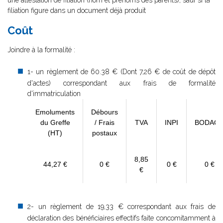
une attestation de filiation (nom et prénoms des parents), sauf si la
filiation figure dans un document déjà produit
Coût
Joindre à la formalité :
1- un règlement de
60.38 € (Dont 7,26 € de coût de dépôt
d'actes) correspondant aux frais de formalité
d'immatriculation
Emoluments
Débours
du Greffe
/ Frais
TVA
INPI
BODAC
(HT)
postaux
8,85
44,27 €
0 €
0 €
0 €
€
2- un règlement de 19,33 € correspondant aux frais de
déclaration des bénéficiaires effectifs faite concomitamment à