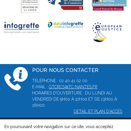
POUR NOUS CONTACTER
TÉLÉPHONE : 02 40 41 02 00
E-MAIL :
GTCRCS@TC-NANTES.FR
HORAIRES D'OUVERTURE : DU LUNDI AU
VENDREDI DE 9H00 À 12H00 ET DE 13H00 À
16H00
DÉTAIL ET PLAN D'ACCÈS
En poursuivant votre navigation sur ce site, vous acceptez
© 2026, Greffe du tribunal de commerce de Nantes -
Mentions