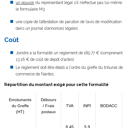
un pouvoir
du représentant légal s’il n’effectue pas lui-même
le formulaire M3
une copie de l’attestation de parution de l’avis de modification
dans un journal d’annonces légales
Coût
Joindre à la formalité un règlement de
185.77 € (comprenant
13,16 € de coût de dépôt d'actes).
Le règlement doit être établi à l'ordre du greffe du tribunal de
commerce de Nantes.
Répartition du montant exigé pour cette formalité
Emoluments
Débours
du Greffe
/ Frais
TVA
INPI
BODACC
(HT)
postaux
8,45
5,9