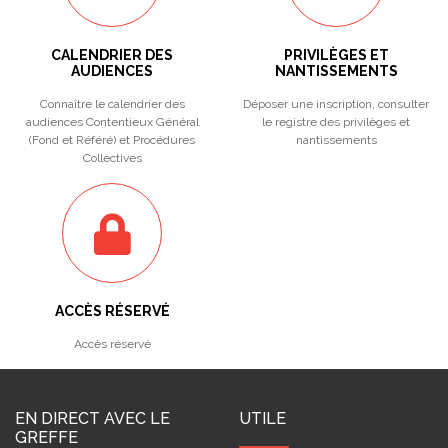
CALENDRIER DES
PRIVILÈGES ET
AUDIENCES
NANTISSEMENTS
Connaître le calendrier des
Déposer une inscription, consulter
audiences Contentieux Général
le registre des privilèges et
(Fond et Référé) et Procédures
nantissements
Collectives
ACCÈS RÉSERVÉ
Accès réservé
EN DIRECT AVEC LE
UTILE
GREFFE