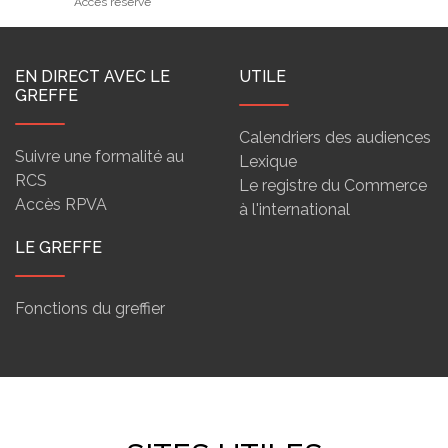
Accès réservé
EN DIRECT AVEC LE
UTILE
GREFFE
Calendriers des audiences
Suivre une formalité au
Lexique
RCS
Le registre du Commerce
Accès RPVA
à l'international
LE GREFFE
Fonctions du greffier