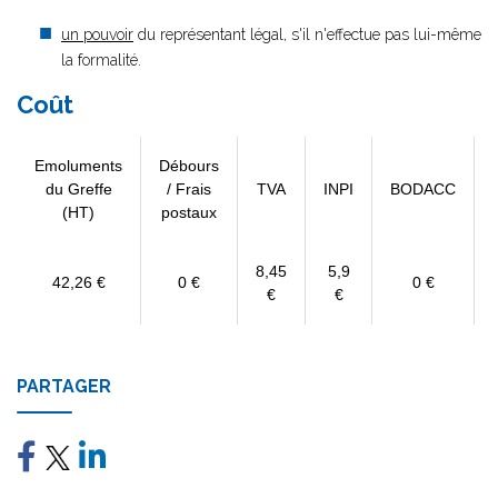
un pouvoir
du représentant légal, s'il n'effectue pas lui-même
la formalité.
Coût
Emoluments
Débours
du Greffe
/ Frais
TVA
INPI
BODACC
(HT)
postaux
8,45
5,9
42,26 €
0 €
0 €
€
€
PARTAGER