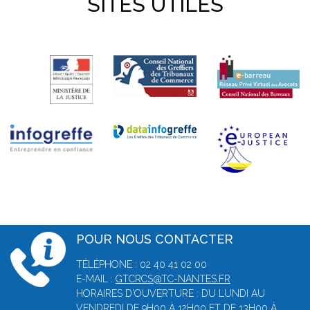
SITES UTILES
POUR NOUS CONTACTER
TÉLÉPHONE : 02 40 41 02 00
E-MAIL :
GTCRCS@TC-NANTES.FR
HORAIRES D'OUVERTURE : DU LUNDI AU
VENDREDI DE 9H00 À 12H00 ET DE 13H00 À